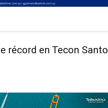
j@adinet.com.uy / gpalmero@adinet.com.uy
OMOS
SERVICIOS
ENLACES
NOTICIA
te récord en Tecon Sant